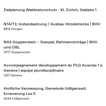
Zielplanung Waldnaturschutz - Kt. Zürich, Gebiete 1
N14/72, Instandsetzung / Ausbau Hirzelstrecke | BHU
8816 Horgen
N06 Goppenstein – Gampel, Rahmenverträge | BHU
und OBL
3917 Goppenstein
Accompagnement développement du PLQ Acacias 1 à
Genève | équipe pluridisciplinaire
1227 Genève
Amtliche Vermessung, Gemeinde Udligenswil,
Erneuerung Los 5
6044 Udligenswil