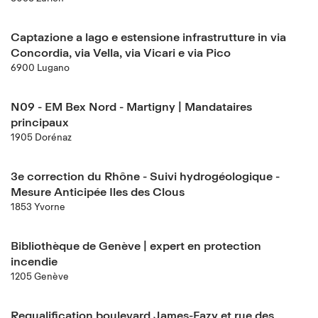
Captazione a lago e estensione infrastrutture in via
Concordia, via Vella, via Vicari e via Pico
6900 Lugano
N09 - EM Bex Nord - Martigny | Mandataires
principaux
1905 Dorénaz
3e correction du Rhône - Suivi hydrogéologique -
Mesure Anticipée Iles des Clous
1853 Yvorne
Bibliothèque de Genève | expert en protection
incendie
1205 Genève
Requalification boulevard James-Fazy et rue des