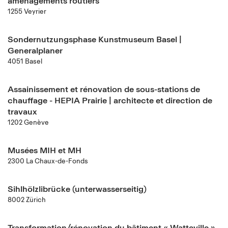
aménagements routiers
1255 Veyrier
Sondernutzungsphase Kunstmuseum Basel |
Generalplaner
4051 Basel
Assainissement et rénovation de sous-stations de
chauffage - HEPIA Prairie | architecte et direction de
travaux
1202 Genève
Musées MIH et MH
2300 La Chaux-de-Fonds
Sihlhölzlibrücke (unterwasserseitig)
8002 Zürich
Transformation/rénovation du bâtiment « Watteville »,