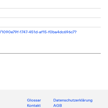
t
il/1090e79f-1747-451d-af15-f0ba4dc696c7?
Glossar
Datenschutzerklärung
Kontakt
AGB