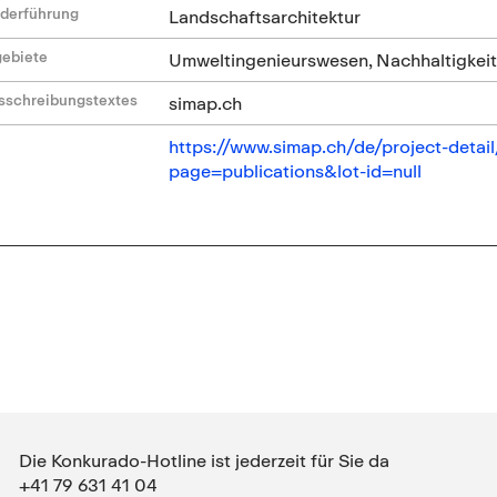
ederführung
Landschaftsarchitektur
gebiete
Umweltingenieurswesen, Nachhaltigkei
sschreibungstextes
simap.ch
https://www.simap.ch/de/project-deta
page=publications&lot-id=null
Die Konkurado-Hotline ist jederzeit für Sie da
+41 79 631 41 04