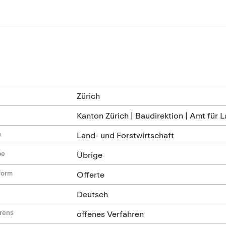
n
Zürich
Kanton Zürich | Baudirektion | Amt für 
n
Land- und Forstwirtschaft
be
Übrige
form
Offerte
Deutsch
hrens
offenes Verfahren