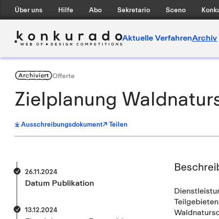
Über uns
Hilfe
Abo
Sekretario
Sceno
Konku
Aktuelle Verfahren
Archiv
Archiviert
Offerte
Zielplanung Waldnatursc
Ausschreibungsdokument
↗ Teilen
Beschrei
26.11.2024
Datum Publikation
Dienstleistu
Teilgebiete
13.12.2024
Waldnatursch