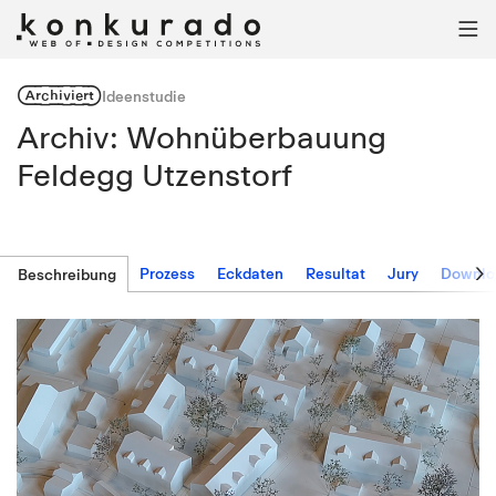

Archiviert
Ideenstudie
Archiv: Wohnüberbauung
Feldegg Utzenstorf

Prozess
Eckdaten
Resultat
Jury
Downlo
Beschreibung