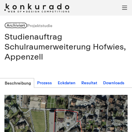

Archiviert
Projektstudie
Studienauftrag
Schulraumerweiterung Hofwies,
Appenzell
Prozess
Eckdaten
Resultat
Downloads
Beschreibung