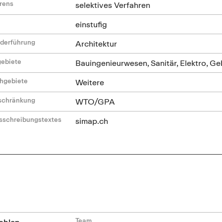
hrens
selektives Verfahren
einstufig
ederführung
Architektur
gebiete
Bauingenieurwesen, Sanitär, Elektro, G
hgebiete
Weitere
nschränkung
WTO/GPA
sschreibungstextes
simap.ch
Team
ohlen