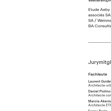
Etude Aeby 
associés SA
SA / Weinma
BA Consulti
Jurymitgl
Fachleute
Laurent Guidet
Architecte-ur
Daniel Piolino
Architecte con
Marcia Aker
Architecte ET
Fanny Terrin