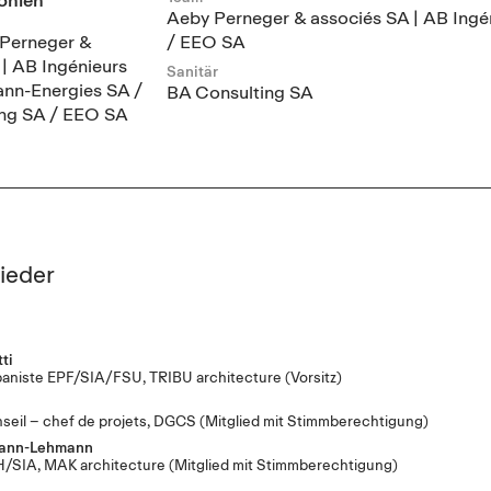
Aeby Perneger & associés SA | AB Ingé
Perneger &
/ EEO SA
 | AB Ingénieurs
Sanitär
nn-Energies SA /
BA Consulting SA
ng SA / EEO SA
ieder
ti
baniste EPF/SIA/FSU, TRIBU architecture
(Vorsitz)
seil – chef de projets, DGCS
(Mitglied mit Stimmberechtigung)
mann-Lehmann
H/SIA, MAK architecture
(Mitglied mit Stimmberechtigung)