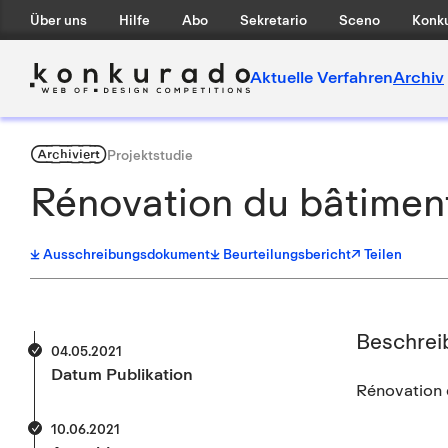
Über uns
Hilfe
Abo
Sekretario
Sceno
Konku
Aktuelle Verfahren
Archiv
Archiviert
Projektstudie
Rénovation du bâtiment
Ausschreibungsdokument
Beurteilungsbericht
↗ Teilen
Beschrei
04.05.2021
Datum Publikation
Rénovation d
10.06.2021