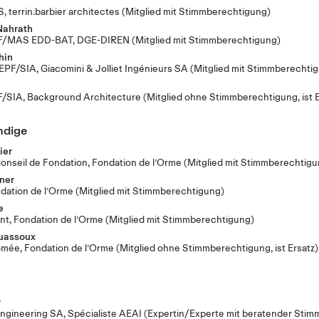
, terrin.barbier architectes
(Mitglied mit Stimmberechtigung)
Nahrath
PF/MAS EDD-BAT, DGE-DIREN
(Mitglied mit Stimmberechtigung)
hin
l EPF/SIA, Giacomini & Jolliet Ingénieurs SA
(Mitglied mit Stimmberechti
F/SIA, Background Architecture
(Mitglied ohne Stimmberechtigung, ist E
ndige
ier
onseil de Fondation, Fondation de l’Orme
(Mitglied mit Stimmberechtigu
ner
ndation de l’Orme
(Mitglied mit Stimmberechtigung)
e
int, Fondation de l’Orme
(Mitglied mit Stimmberechtigung)
uassoux
lômée, Fondation de l’Orme
(Mitglied ohne Stimmberechtigung, ist Ersatz)
r
Engineering SA, Spécialiste AEAI
(Expertin/Experte mit beratender Stim