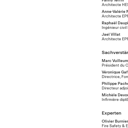
Architecte HES
Anne-Valérie 
Architecte E
Raphaël Daup
Ingénieur civi
Jael Villat
Architecte EP
Sachverstä
Marc Vuilleum
Président du C
Véronique Gaf
Directrice, Fo
Philippe Pach
Directeur adjo
Michèle Devo
Infirmière dip
Experten
Olivier Burnie
Fire Safety & 