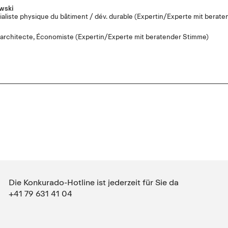
wski
liste physique du bâtiment / dév. durable
(Expertin/Experte mit berate
 architecte, Économiste
(Expertin/Experte mit beratender Stimme)
Die Konkurado-Hotline ist jederzeit für Sie da
+41 79 631 41 04