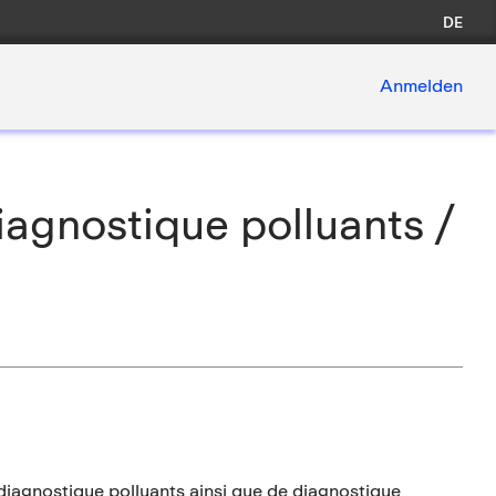
DE
Anmelden
iagnostique polluants /
diagnostique polluants ainsi que de diagnostique