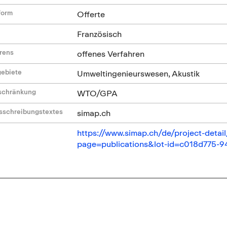
form
Offerte
Französisch
hrens
offenes Verfahren
gebiete
Umweltingenieurswesen, Akustik
nschränkung
WTO/GPA
sschreibungstextes
simap.ch
https://www.simap.ch/de/project-det
page=publications&lot-id=c018d775-