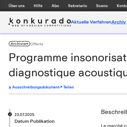
Über uns
Hilfe
Abo
Sekretario
Sceno
Konku
Aktuelle Verfahren
Archiv
Archiviert
Offerte
Programme insonorisati
diagnostique acoustiq
Ausschreibungsdokument
↗ Teilen
Beschrei
23.07.2025
Datum Publikation
Le marché co