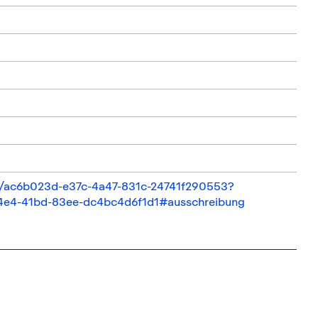
ail/ac6b023d-e37c-4a47-831c-24741f290553?
94e4-41bd-83ee-dc4bc4d6f1d1#ausschreibung