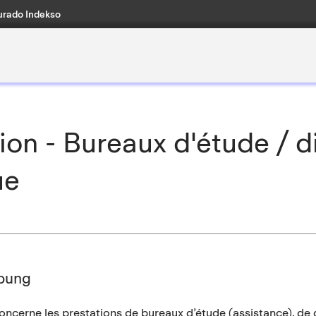
rado Indekso
on - Bureaux d'étude / d
ue
bung
ncerne les prestations de bureaux d’étude (assistance), de 