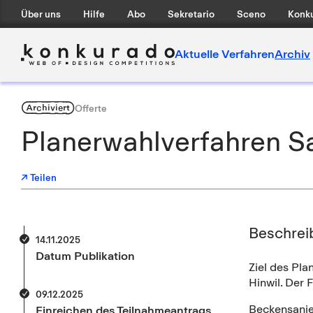
Über uns
Hilfe
Abo
Sekretario
Sceno
Konku
Aktuelle Verfahren
Archiv
Archiviert
Offerte
Planerwahlverfahren Sa
↗ Teilen
Beschrei
14.11.2025
Datum Publikation
Ziel des Pla
Hinwil. Der 
09.12.2025
Beckensani
Einreichen des Teilnahmeantrags