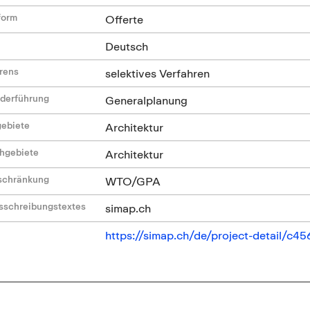
form
Offerte
Deutsch
hrens
selektives Verfahren
ederführung
Generalplanung
gebiete
Architektur
hgebiete
Architektur
nschränkung
WTO/GPA
sschreibungstextes
simap.ch
https://simap.ch/de/project-detail/c