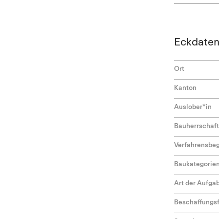
Eckdate
Ort
Kanton
Auslober*in
Bauherrschaft
Verfahrensbeg
Baukategorie
Art der Aufga
Beschaffungs