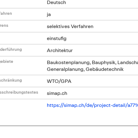
Deutsch
fahren
ja
hrens
selektives Verfahren
einstufig
ederführung
Architektur
gebiete
Baukostenplanung, Bauphysik, Landschaft
Generalplanung, Gebäudetechnik
nschränkung
WTO/GPA
sschreibungstextes
simap.ch
https://simap.ch/de/project-detail/a