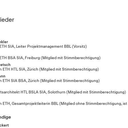
ieder
kler
t ETH SIA, Leiter Projektmanagement BBL
(Vorsitz)
t ETH BSA SIA, Freiburg
(Mitglied mit Stimmberechtigung)
netsch
tin ETH HTL SIA, Zürich
(Mitglied mit Stimmberechtigung)
ann
tin ETH SIA BSA, Zürich
(Mitglied mit Stimmberechtigung)
ftsarchitekt HTL BSLA SIA, Solothurn
(Mitglied mit Stimmberechtigung)
tin ETH, Gesamtprojektleiterin BBL
(Mitglied ohne Stimmberechtigung, ist 
ndige
ckert