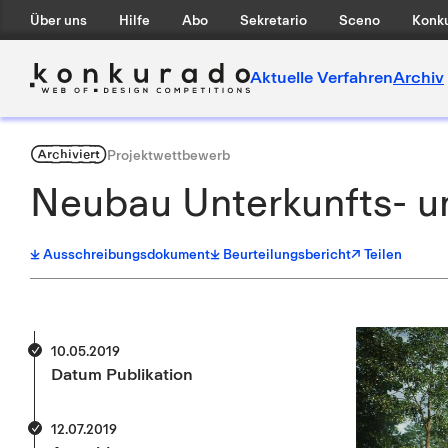
Über uns
Hilfe
Abo
Sekretario
Sceno
Konku
Aktuelle Verfahren
Archiv
Archiviert
Projektwettbewerb
Neubau Unterkunfts- u
Ausschreibungsdokument
Beurteilungsbericht
↗ Teilen
10.05.2019
Datum Publikation
12.07.2019