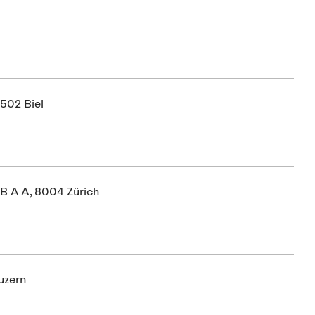
02 Biel
B A A, 8004 Zürich
uzern