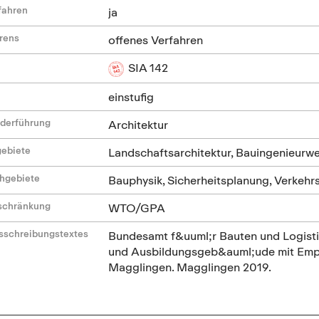
fahren
ja
hrens
offenes Verfahren
SIA 142
einstufig
ederführung
Architektur
gebiete
Landschaftsarchitektur, Bauingenieurwe
hgebiete
Bauphysik, Sicherheitsplanung, Verkeh
nschränkung
WTO/GPA
sschreibungstextes
Bundesamt f&uuml;r Bauten und Logisti
und Ausbildungsgeb&auml;ude mit Emp
Magglingen. Magglingen 2019.