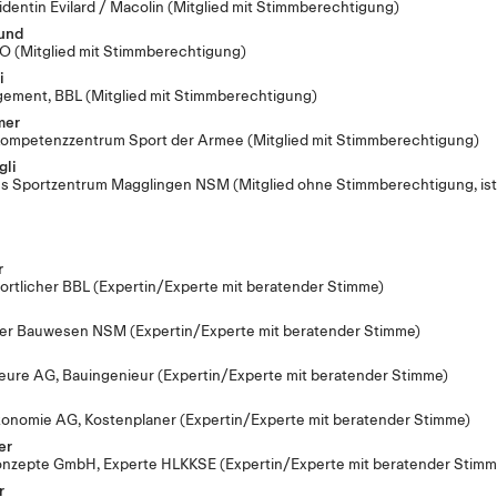
entin Evilard / Macolin
(Mitglied mit Stimmberechtigung)
und
PO
(Mitglied mit Stimmberechtigung)
i
gement, BBL
(Mitglied mit Stimmberechtigung)
mer
ompetenzzentrum Sport der Armee
(Mitglied mit Stimmberechtigung)
gli
es Sportzentrum Magglingen NSM
(Mitglied ohne Stimmberechtigung, ist
r
ortlicher BBL
(Expertin/Experte mit beratender Stimme)
i
cher Bauwesen NSM
(Expertin/Experte mit beratender Stimme)
eure AG, Bauingenieur
(Expertin/Experte mit beratender Stimme)
ökonomie AG, Kostenplaner
(Expertin/Experte mit beratender Stimme)
er
onzepte GmbH, Experte HLKKSE
(Expertin/Experte mit beratender Stimm
r