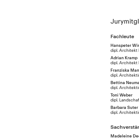
Jurymitgl
Fachleute
Hanspeter Win
dipl. Architek
Adrian Kramp
dipl. Architek
Franziska Ma
dipl. Architek
Bettina Neum
dipl. Architek
Toni Weber
dipl. Landscha
Barbara Suter
dipl. Architek
Sachverstä
Madeleine De