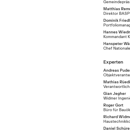
Gemeindepräsid
Matthias Rem
Direktor BAS
Dominik Friedl
Portfoliomana
Hannes Wied
Kommandant K
Hanspeter Wä
Chef National
Experten
Andreas Pude
Objektverantw
Mathias Rüed
Verantwortli
Gian Jegher
Widmer Ingeni
Roger Gort
Büro für Bau
Richard Widm
Haustechnikk
Daniel Schüre