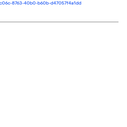
e9f7c06c-8763-40b0-b60b-d47057f4a1dd