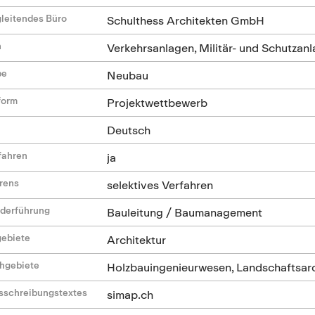
leitendes Büro
Schulthess Architekten GmbH
n
Verkehrsanlagen, Militär- und Schutzan
be
Neubau
form
Projektwettbewerb
Deutsch
fahren
ja
hrens
selektives Verfahren
ederführung
Bauleitung / Baumanagement
gebiete
Architektur
hgebiete
Holzbauingenieurwesen, Landschaftsarc
sschreibungstextes
simap.ch