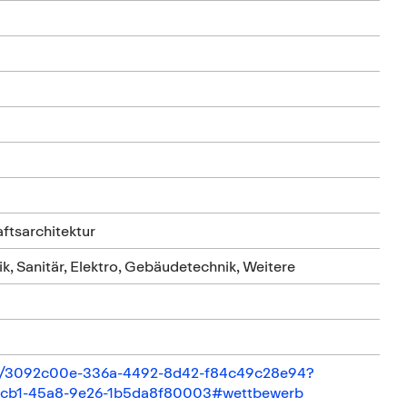
ftsarchitektur
, Sanitär, Elektro, Gebäudetechnik, Weitere
tail/3092c00e-336a-4492-8d42-f84c49c28e94?
-bcb1-45a8-9e26-1b5da8f80003#wettbewerb