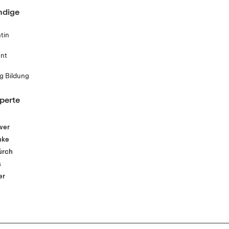
ndige
h
tin
ent
g Bildung
perte
wer
hke
ürch
s
er