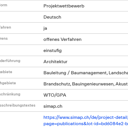
form
Projektwettbewerb
Deutsch
fahren
ja
hrens
offenes Verfahren
einstufig
ederführung
Architektur
gebiete
Bauleitung / Baumanagement, Landscha
hgebiete
Brandschutz, Bauingenieurwesen, Akustik
nschränkung
WTO/GPA
sschreibungstextes
simap.ch
https://www.simap.ch/de/project-de
page=publications&lot-id=bd6084e2