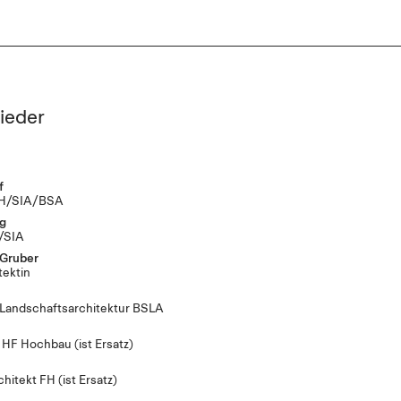
ieder
f
ETH/SIA/BSA
g
H/SIA
 Gruber
tektin
in Landschaftsarchitektur BSLA
er HF Hochbau
(ist Ersatz)
chitekt FH
(ist Ersatz)