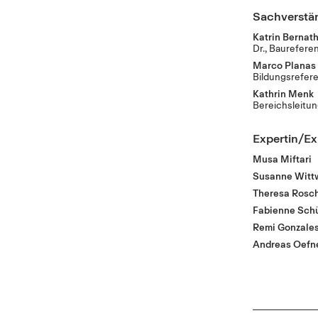
Sachverstä
Katrin Bernat
Dr., Baureferen
Marco Planas
Bildungsrefer
Kathrin Menk
Bereichsleitun
Expertin/Ex
Musa Miftari
Susanne Witt
Theresa Rosc
Fabienne Sch
Remi Gonzale
Andreas Oefn