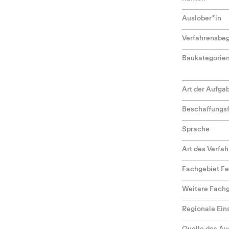
Auslober*in
Verfahrensbeg
Baukategorie
Art der Aufga
Beschaffungs
Sprache
Art des Verfa
Fachgebiet F
Weitere Fach
Regionale Ei
Quelle des Au