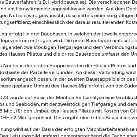
as Bauverfahren (z.B. Hybridbauweise). Die verschiedenen Ba
und am Fernwärmenetz angeschlossen werden. Auf dem Dach 
gen Nutzers wird gewünscht, dass mittels einer sorgfältigen
ungseffizienz, einschliesslich der daraus resultierenden Kos
ng erfolgt in drei Bauphasen, in welchen der jeweils entsp
flegezentrum entzogen wird. Die erste Bauetappe umfasst 
rliegenden zweistöckigen Tiefgarage und dem Verbindungstun
es Hauses Pilatus und die dritte Bauetappe umfasst den U
 Neubaus der ersten Etappe werden die Häuser Pilatus und 
ostseite der Parzelle verbunden. An dieser Verbindung wird
orium angeschlossen. In der zweiten Bauetappe bleibt das H
phase geplante Umbau des Hauses Rigi erfolgt von der Südost
023 wurde auf Basis der Machbarkeitsanalyse eine Grobkosten
os und Seeboden, mit der zweistöckigen Tiefgarage und dem E
8 Mio., für den Umbau des Hauses Pilatus mit Kosten von CH
HF 7.2 Mio. gerechnet. Dies ergibt eine totale Bausumme vo
anung wird auf der Basis der erfolgten Machbarkeitsanalyse
. Das Leistungsbild umfasst dementsprechend die Fachplaner