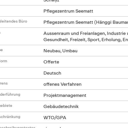
Pflegezentrum Seematt
leitendes Büro
Pflegezentrum Seematt (Hänggi Baum
n
Aussenraum und Freianlagen, Industrie
Gesundheit, Freizeit, Sport, Erholung, E
be
Neubau, Umbau
form
Offerte
Deutsch
hrens
offenes Verfahren
ederführung
Projektmanagement
gebiete
Gebäudetechnik
nschränkung
WTO/GPA
sschreibungstextes