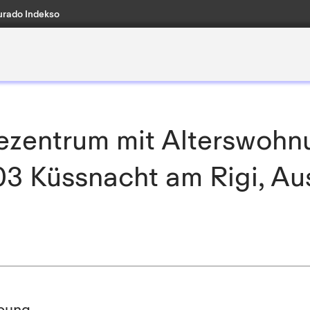
rado Indekso
ezentrum mit Alterswohn
3 Küssnacht am Rigi, A
bung