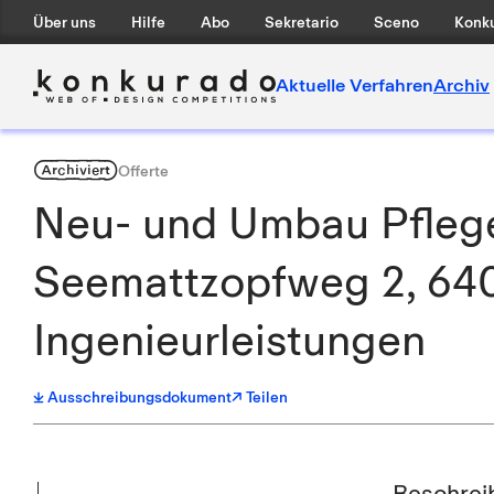
Über uns
Hilfe
Abo
Sekretario
Sceno
Konku
Aktuelle Verfahren
Archiv
Archiviert
Offerte
Neu- und Umbau Pfleg
Seemattzopfweg 2, 640
Ingenieurleistungen
Ausschreibungsdokument
↗ Teilen
Beschrei