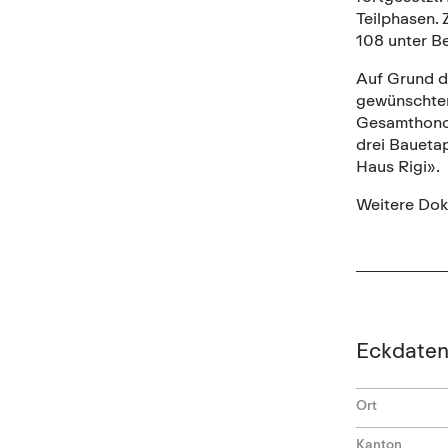
Teilphasen.
108 unter B
Auf Grund d
gewünschten 
Gesamthonora
drei Baueta
Haus Rigi».
Weitere Dok
Eckdate
Ort
Kanton