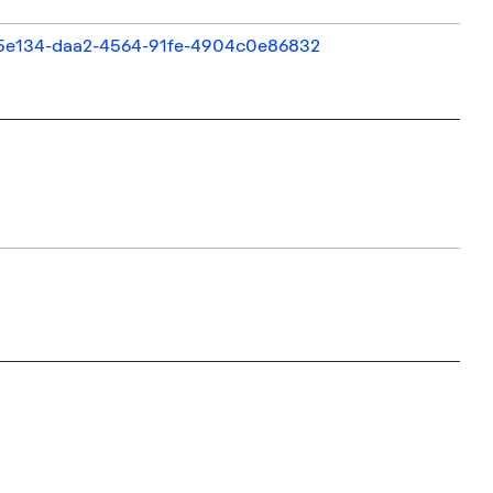
a9d5e134-daa2-4564-91fe-4904c0e86832