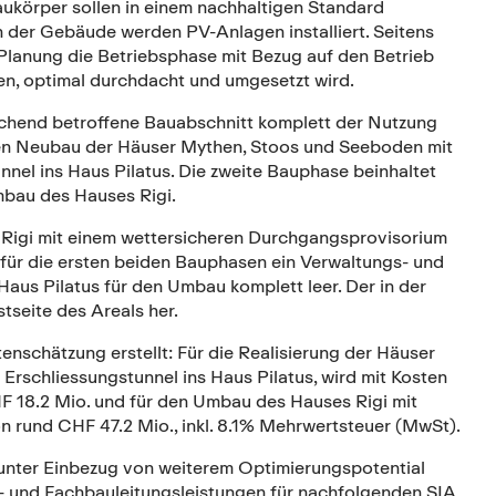
ukörper sollen in einem nachhaltigen Standard
der Gebäude werden PV-Anlagen installiert. Seitens
 Planung die Betriebsphase mit Bezug auf den Betrieb
ten, optimal durchdacht und umgesetzt wird.
rechend betroffene Bauabschnitt komplett der Nutzung
den Neubau der Häuser Mythen, Stoos und Seeboden mit
nel ins Haus Pilatus. Die zweite Bauphase beinhaltet
mbau des Hauses Rigi.
Rigi mit einem wettersicheren Durchgangsprovisorium
 für die ersten beiden Bauphasen ein Verwaltungs- und
aus Pilatus für den Umbau komplett leer. Der in der
seite des Areals her.
schätzung erstellt: Für die Realisierung der Häuser
rschliessungstunnel ins Haus Pilatus, wird mit Kosten
F 18.2 Mio. und für den Umbau des Hauses Rigi mit
n rund CHF 47.2 Mio., inkl. 8.1% Mehrwertsteuer (MwSt).
 unter Einbezug von weiterem Optimierungspotential
- und Fachbauleitungsleistungen für nachfolgenden SIA