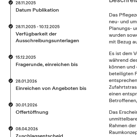
28.11.2025
Datum Publikation
Das Pflegez
neu- und um
28.11.2025 - 10.12.2025
Planungs- u
Verfügbarkeit der
wurden sowo
Ausschreibungsunterlagen
mit Bezug au
Es ist dem 
15.12.2025
während des
Fragerunde, einreichen bis
können und 
beteiligten
entsprechend
28.01.2026
Zufahrtstras
Einreichen von Angeboten bis
einen entsp
Betroffenen,
30.01.2026
Offertöffnung
Das Erschei
unmittelbare
Rahmen der 
08.04.2026
Raumkonzept
Zuschlagsentscheid