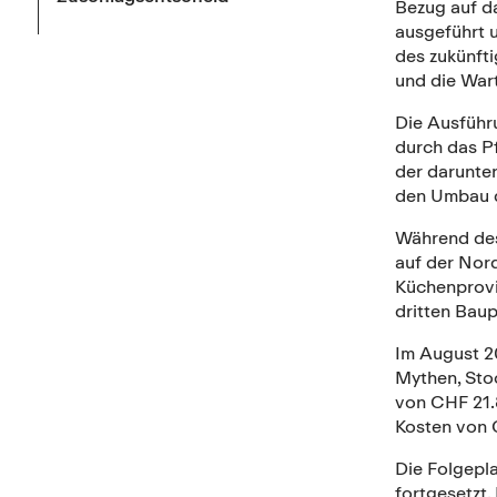
Bezug auf d
ausgeführt 
des zukünfti
und die Wart
Die Ausführu
durch das P
der darunte
den Umbau d
Während des
auf der Nord
Küchenprovis
dritten Bau
Im August 2
Mythen, Sto
von CHF 21.
Kosten von C
Die Folgepl
fortgesetzt