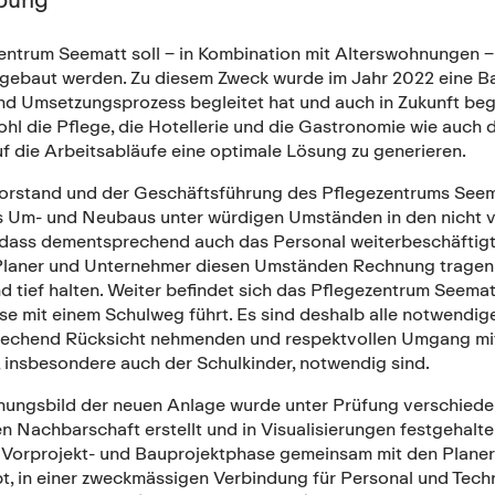
entrum Seematt soll ‒ in Kombination mit Alterswohnungen ‒
gebaut werden. Zu diesem Zweck wurde im Jahr 2022 eine Ba
nd Umsetzungsprozess begleitet hat und auch in Zukunft begl
hl die Pflege, die Hotellerie und die Gastronomie wie auch 
f die Arbeitsabläufe eine optimale Lösung zu generieren.
Vorstand und der Geschäftsführung des Pflegezentrums Seem
 Um- und Neubaus unter würdigen Umständen in den nicht vo
dass dementsprechend auch das Personal weiterbeschäftigt we
 Planer und Unternehmer diesen Umständen Rechnung tragen
 tief halten. Weiter befindet sich das Pflegezentrum Seemat
se mit einem Schulweg führt. Es sind deshalb alle notwendig
rechend Rücksicht nehmenden und respektvollen Umgang mit d
 insbesondere auch der Schulkinder, notwendig sind.
nungsbild der neuen Anlage wurde unter Prüfung verschiede
n Nachbarschaft erstellt und in Visualisierungen festgehalt
Vorprojekt- und Bauprojektphase gemeinsam mit den Planern
, in einer zweckmässigen Verbindung für Personal und Tech