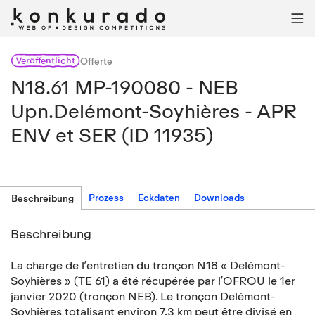

Veröffentlicht
Offerte
N18.61 MP-190080 - NEB
Upn.Delémont-Soyhières - APR
ENV et SER (ID 11935)
Prozess
Eckdaten
Downloads
Beschreibung
Beschreibung
La charge de lʼentretien du tronçon N18 « Delémont-
Soyhières » (TE 61) a été récupérée par lʼOFROU le 1er
janvier 2020 (tronçon NEB). Le tronçon Delémont-
Soyhières totalisant environ 7.3 km peut être divisé en