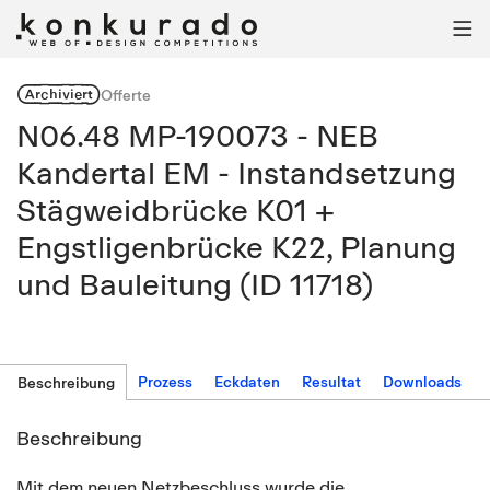

Archiviert
Offerte
N06.48 MP-190073 - NEB
Kandertal EM - Instandsetzung
Stägweidbrücke K01 +
Engstligenbrücke K22, Planung
und Bauleitung (ID 11718)
Prozess
Eckdaten
Resultat
Downloads
Beschreibung
Beschreibung
Mit dem neuen Netzbeschluss wurde die