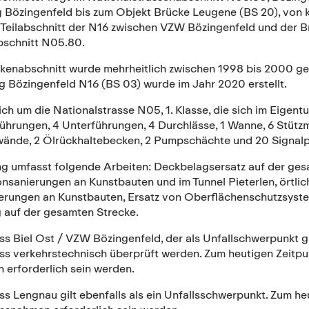
 Bözingenfeld bis zum Objekt Brücke Leugene (BS 20), von km
 Teilabschnitt der N16 zwischen VZW Bözingenfeld und der B
bschnitt N05.80.
ckenabschnitt wurde mehrheitlich zwischen 1998 bis 2000 ge
g Bözingenfeld N16 (BS 03) wurde im Jahr 2020 erstellt.
ich um die Nationalstrasse N05, 1. Klasse, die sich im Eige
ührungen, 4 Unterführungen, 4 Durchlässe, 1 Wanne, 6 Stütz
ände, 2 Ölrückhaltebecken, 2 Pumpschächte und 20 Signalp
ng umfasst folgende Arbeiten: Deckbelagsersatz auf der ge
nsanierungen an Kunstbauten und im Tunnel Pieterlen, örtlic
rungen an Kunstbauten, Ersatz von Oberflächenschutzsystem 
 auf der gesamten Strecke.
ss Biel Ost / VZW Bözingenfeld, der als Unfallschwerpunkt g
uss verkehrstechnisch überprüft werden. Zum heutigen Zeitp
erforderlich sein werden.
ss Lengnau gilt ebenfalls als ein Unfallsschwerpunkt. Zum h