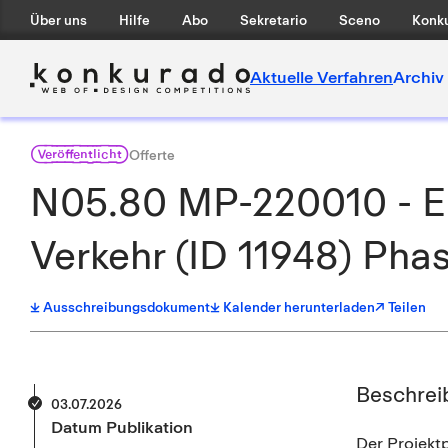
Über uns
Hilfe
Abo
Sekretario
Sceno
Konku
Aktuelle Verfahren
Archiv
Veröffentlicht
Offerte
N05.80 MP-220010 - EM
Verkehr (ID 11948) Pha
Ausschreibungsdokument
Kalender herunterladen
↗ Teilen
Beschrei
03.07.2026
Datum Publikation
Der Projekt