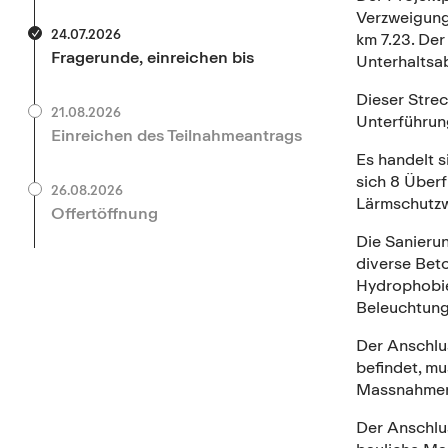
Verzweigung
24.07.2026
km 7.23. Der
Fragerunde, einreichen bis
Unterhaltsa
Dieser Stre
21.08.2026
Unterführun
Einreichen des Teilnahmeantrags
Es handelt s
sich 8 Überf
26.08.2026
Lärmschutzw
Offertöffnung
Die Sanieru
diverse Beto
Hydrophobie
Beleuchtung
Der Anschlu
befindet, m
Massnahmen 
Der Anschlu