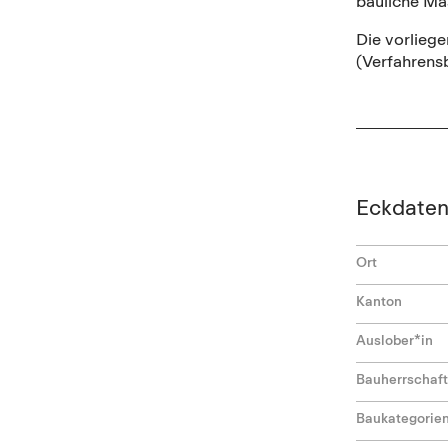
bauliche Ma
Die vorlieg
(Verfahrens
Eckdate
Ort
Kanton
Auslober*in
Bauherrschaft
Baukategorie