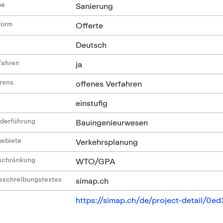
be
Sanierung
form
Offerte
Deutsch
fahren
ja
hrens
offenes Verfahren
einstufig
ederführung
Bauingenieurwesen
gebiete
Verkehrsplanung
nschränkung
WTO/GPA
sschreibungstextes
simap.ch
https://simap.ch/de/project-detail/0