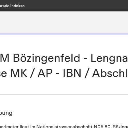
rado Indekso
 Bözingenfeld - Lengnau
se MK / AP - IBN / Absch
bung
perimeter liegt im Nationalstrassenabschnitt N05.80, Bözing