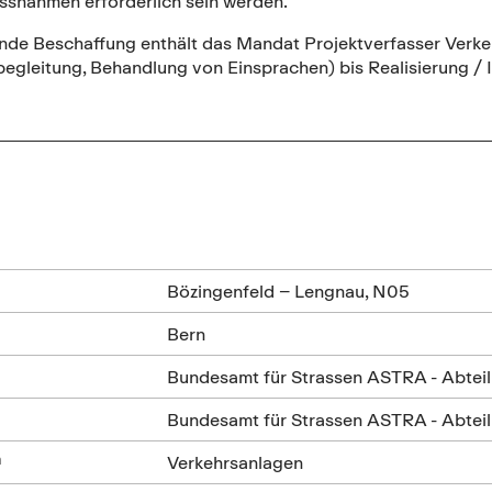
ssnahmen erforderlich sein werden.
ende Beschaffung enthält das Mandat Projektverfasser Verke
begleitung, Behandlung von Einsprachen) bis Realisierung
n
Bözingenfeld – Lengnau, N05
Bern
Bundesamt für Strassen ASTRA - Abteilu
Bundesamt für Strassen ASTRA - Abteilu
n
Verkehrsanlagen