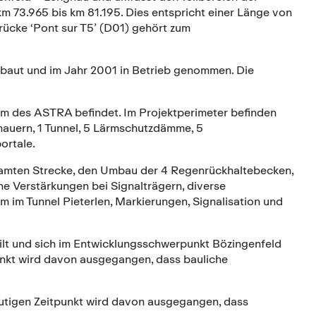
 73.965 bis km 81.195. Dies entspricht einer Länge von
rücke ‘Pont sur T5’ (D01) gehört zum
baut und im Jahr 2001 in Betrieb genommen. Die
ntum des ASTRA befindet. Im Projektperimeter befinden
mauern, 1 Tunnel, 5 Lärmschutzdämme, 5
ortale.
samten Strecke, den Umbau der 4 Regenrückhaltebecken,
he Verstärkungen bei Signalträgern, diverse
im Tunnel Pieterlen, Markierungen, Signalisation und
ilt und sich im Entwicklungsschwerpunkt Bözingenfeld
unkt wird davon ausgegangen, dass bauliche
eutigen Zeitpunkt wird davon ausgegangen, dass