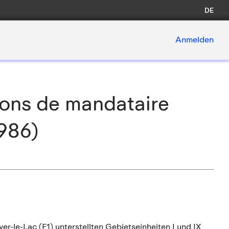
DE
Anmelden
ions de mandataire
1986)
er-le-Lac (F1) unterstellten Gebietseinheiten I und IX