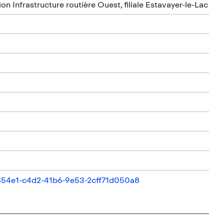
n Infrastructure routière Ouest, filiale Estavayer-le-Lac
22854e1-c4d2-41b6-9e53-2cff71d050a8