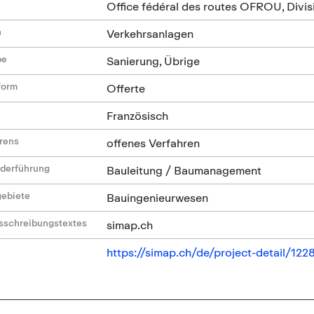
Office fédéral des routes OFROU, Divisio
n
Verkehrsanlagen
be
Sanierung, Übrige
form
Offerte
Französisch
hrens
offenes Verfahren
ederführung
Bauleitung / Baumanagement
gebiete
Bauingenieurwesen
sschreibungstextes
simap.ch
https://simap.ch/de/project-detail/1