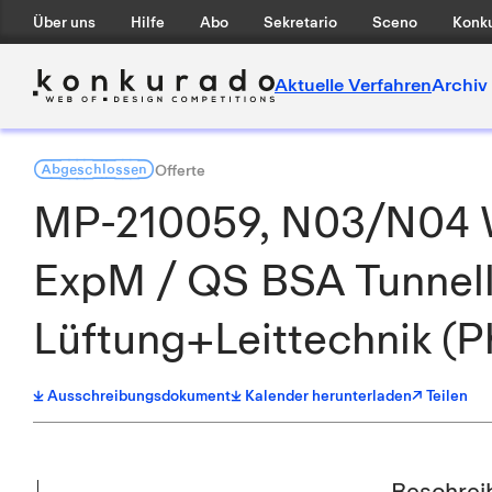
Über uns
Hilfe
Abo
Sekretario
Sceno
Konku
Aktuelle Verfahren
Archiv
Abgeschlossen
Offerte
MP-210059, N03/N04 W
ExpM / QS BSA Tunnell
Lüftung+Leittechnik (P
Ausschreibungsdokument
Kalender herunterladen
↗ Teilen
Beschrei