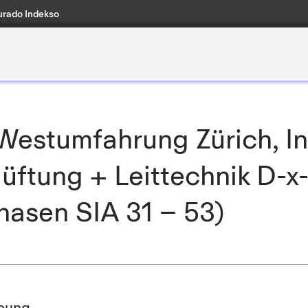
rado Indekso
estumfahrung Zürich, In
üftung + Leittechnik D-
hasen SIA 31 – 53)
bung