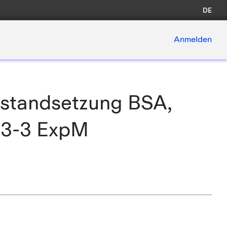
DE
Anmelden
standsetzung BSA,
x-3-3 ExpM