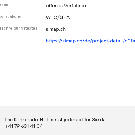
hrens
offenes Verfahren
nschränkung
WTO/GPA
sschreibungstextes
simap.ch
https://simap.ch/de/project-detail/
Die Konkurado-Hotline ist jederzeit für Sie da
+41 79 631 41 04