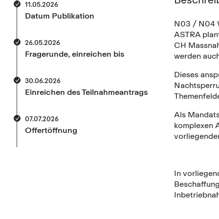
11.05.2026
Datum Publikation
N03 / N04 W
ASTRA plant
26.05.2026
CH Massnahm
Fragerunde, einreichen bis
werden auch
Dieses ansp
30.06.2026
Nachtsperru
Einreichen des Teilnahmeantrags
Themenfelde
Als Mandats
07.07.2026
komplexen A
Offertöffnung
vorliegende
In vorliege
Beschaffung.
Inbetriebna