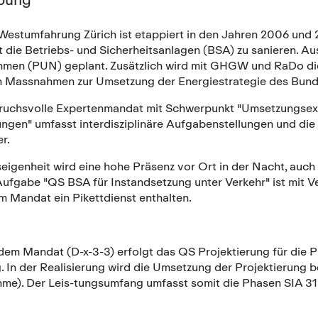
estumfahrung Zürich ist etappiert in den Jahren 2006 und 
 die Betriebs- und Sicherheitsanlagen (BSA) zu sanieren.
en (PUN) geplant. Zusätzlich wird mit GHGW und RaDo die S
 Massnahmen zur Umsetzung der Energiestrategie des Bundes
ruchsvolle Expertenmandat mit Schwerpunkt "Umsetzungsexp
ngen" umfasst interdisziplinäre Aufgabenstellungen und die
r.
eigenheit wird eine hohe Präsenz vor Ort in der Nacht, auc
ufgabe "QS BSA für Instandsetzung unter Verkehr" ist mit Ve
m Mandat ein Pikettdienst enthalten.
ndem Mandat (D-x-3-3) erfolgt das QS Projektierung für die
 In der Realisierung wird die Umsetzung der Projektierung 
hme). Der Leis-tungsumfang umfasst somit die Phasen SIA 31