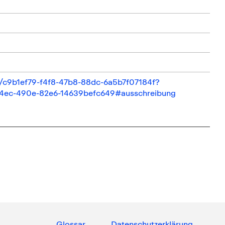
il/c9b1ef79-f4f8-47b8-88dc-6a5b7f07184f?
04ec-490e-82e6-14639befc649#ausschreibung
Glossar
Datenschutzerklärung