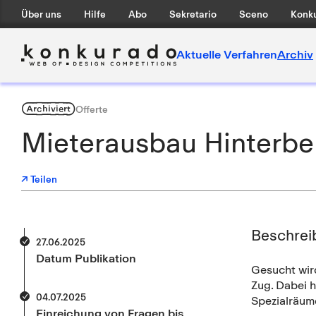
Über uns
Hilfe
Abo
Sekretario
Sceno
Konku
Aktuelle Verfahren
Archiv
Archiviert
Offerte
Mieterausbau Hinterbe
↗ Teilen
Beschrei
27.06.2025
Datum Publikation
Gesucht wir
Zug. Dabei 
04.07.2025
Spezialräum
Einreichung von Fragen bis