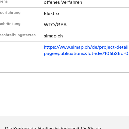
hrens
offenes Verfahren
ederführung
Elektro
nschränkung
WTO/GPA
sschreibungstextes
simap.ch
https://www.simap.ch/de/project-deta
page=publications&lot-id=7106b38d-
Die Konkurado-Hotline ist jederzeit für Sie da