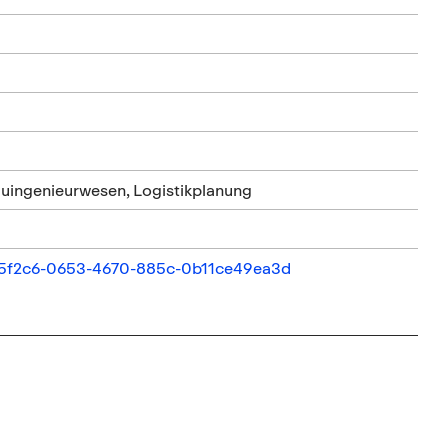
auingenieurwesen, Logistikplanung
5835f2c6-0653-4670-885c-0b11ce49ea3d