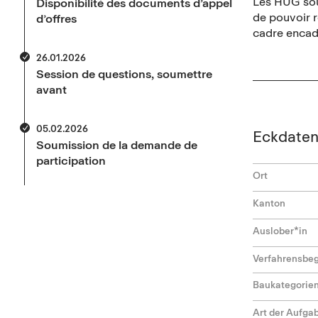
Les HUG souh
Disponibilité des documents d’appel
de pouvoir r
d’offres
cadre encadr
26.01.2026
Session de questions, soumettre
avant
05.02.2026
Eckdate
Soumission de la demande de
participation
Ort
Kanton
Auslober*in
Verfahrensbeg
Baukategorie
Art der Aufga