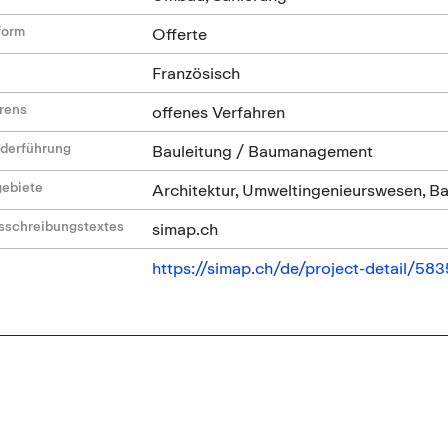
form
Offerte
Französisch
hrens
offenes Verfahren
ederführung
Bauleitung / Baumanagement
gebiete
Architektur, Umweltingenieurswesen, B
sschreibungstextes
simap.ch
https://simap.ch/de/project-detail/