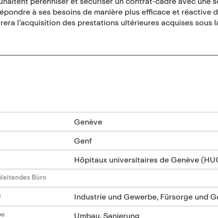
aitent pérenniser et sécuriser un contrat-cadre avec une soc
épondre à ses besoins de manière plus efficace et réactive 
era l’acquisition des prestations ultérieures acquises sous 
n
Genève
Genf
Hôpitaux universitaires de Genève (HU
leitendes Büro
n
Industrie und Gewerbe, Fürsorge und G
be
Umbau, Sanierung