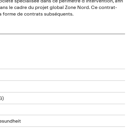
iété spécialisée dans ce périmètre d’intervention, afin
dans le cadre du projet global Zone Nord. Ce contrat-
la forme de contrats subséquents.
G)
esundheit