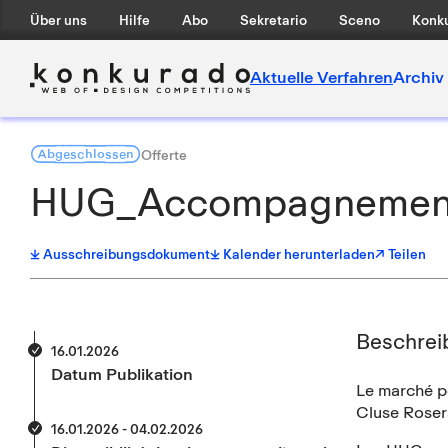
Über uns
Hilfe
Abo
Sekretario
Sceno
Konku
Aktuelle Verfahren
Archiv
Abgeschlossen
Offerte
HUG_Accompagnement à 
Ausschreibungsdokument
Kalender herunterladen
↗ Teilen
Beschrei
16.01.2026
Datum Publikation
Le marché p
Cluse Roser
16.01.2026 - 04.02.2026