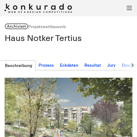

Archiviert
Projektwettbewerb
Haus Notker Tertius

Prozess
Eckdaten
Resultat
Jury
Downlo
Beschreibung