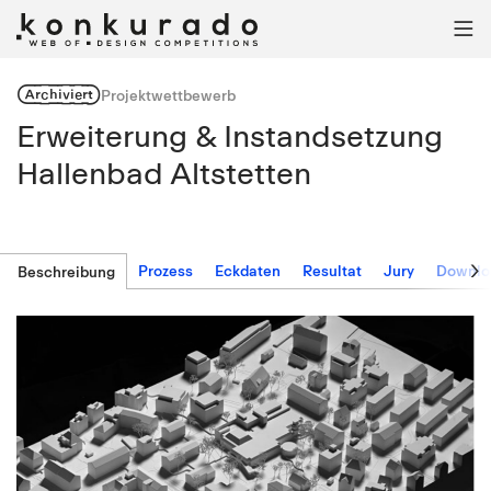

Archiviert
Projektwettbewerb
Erweiterung & Instandsetzung
Hallenbad Altstetten

Prozess
Eckdaten
Resultat
Jury
Downlo
Beschreibung