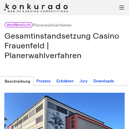

Veröffentlicht
Planerwahlverfahren
Gesamtinstandsetzung Casino
Frauenfeld |
Planerwahlverfahren
Prozess
Eckdaten
Jury
Downloads
Beschreibung