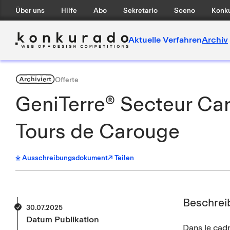
Über uns
Hilfe
Abo
Sekretario
Sceno
Konku
Aktuelle Verfahren
Archiv
Archiviert
Offerte
GeniTerre® Secteur Car
Tours de Carouge
Ausschreibungsdokument
↗ Teilen
Beschrei
30.07.2025
Datum Publikation
Dans le cadr