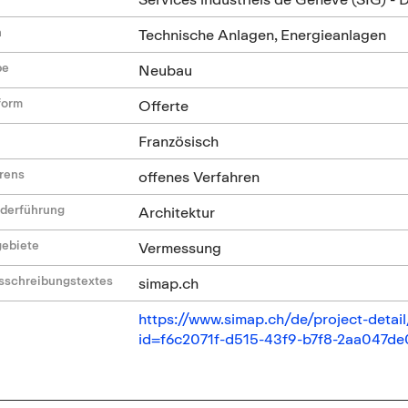
n
Technische Anlagen, Energieanlagen
be
Neubau
form
Offerte
Französisch
hrens
offenes Verfahren
ederführung
Architektur
gebiete
Vermessung
sschreibungstextes
simap.ch
https://www.simap.ch/de/project-deta
id=f6c2071f-d515-43f9-b7f8-2aa047d