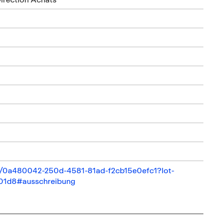
il/0a480042-250d-4581-81ad-f2cb15e0efc1?lot-
e01d8#ausschreibung