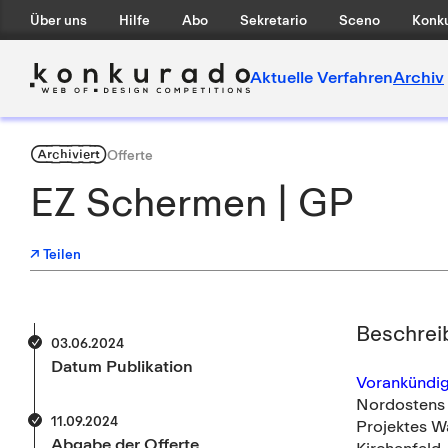
Über uns
Hilfe
Abo
Sekretario
Sceno
Konku
Aktuelle Verfahren
Archiv
Archiviert
Offerte
EZ Schermen | GP
↗ Teilen
Beschrei
03.06.2024
Datum Publikation
Vorankündi
Nordostens 
11.09.2024
Projektes Wa
Abgabe der Offerte
Kirchenfeld