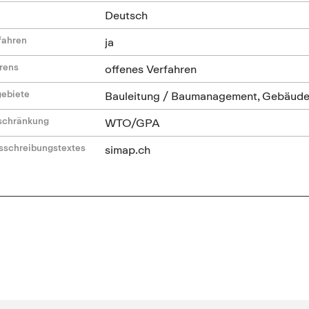
Deutsch
fahren
ja
hrens
offenes Verfahren
gebiete
Bauleitung / Baumanagement, Gebäude
nschränkung
WTO/GPA
sschreibungstextes
simap.ch