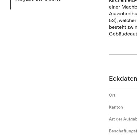
einer Machba
Ausschreibu
53), welcher
besteht zwin
Gebäudeaut
Eckdate
Ort
Kanton
Art der Aufga
Beschaffungs