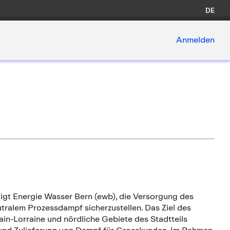
DE
Anmelden
igt Energie Wasser Bern (ewb), die Versorgung des
alem Prozessdampf sicherzustellen. Das Ziel des
ain-Lorraine und nördliche Gebiete des Stadtteils
 und Zulieferung von Dampf für Grosskunden. Im Rahmen