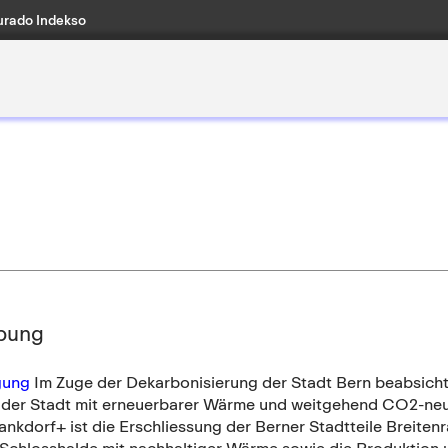
rado Indekso
bung
gung
Im Zuge der Dekarbonisierung der Stadt Bern beabsicht
der Stadt mit erneuerbarer Wärme und weitgehend CO2-neutr
nkdorf+ ist die Erschliessung der Berner Stadtteile Breitenr
-Schlosshalde mit nachhaltiger Wärme sowie die Produktion