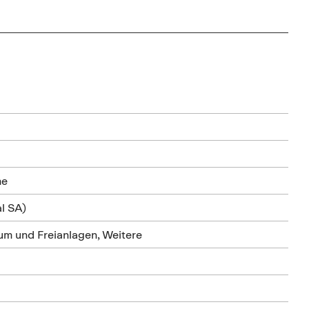
me
al SA)
m und Freianlagen, Weitere