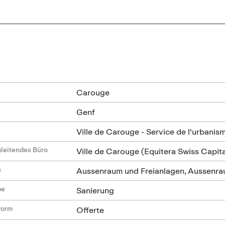
n
Carouge
Genf
Ville de Carouge - Service de l'urbanis
leitendes Büro
Ville de Carouge (Equitera Swiss Capit
n
Aussenraum und Freianlagen, Aussenrau
be
Sanierung
form
Offerte