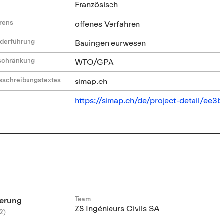
Französisch
hrens
offenes Verfahren
ederführung
Bauingenieurwesen
nschränkung
WTO/GPA
sschreibungstextes
simap.ch
https://simap.ch/de/project-detail/e
Team
erung
ZS Ingénieurs Civils SA
2)