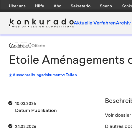
Über uns
Hilfe
Abo
Sekretario
Sceno
Konku
Aktuelle Verfahren
Archiv
Archiviert
Offerte
Etoile Aménagements de
Ausschreibungsdokument
↗ Teilen
Beschrei
10.03.2026
Datum Publikation
Voir dossier
D'autres doc
24.03.2026