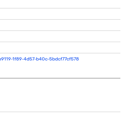
e3b9119-1f89-4d57-b40c-5bdcf77cf578