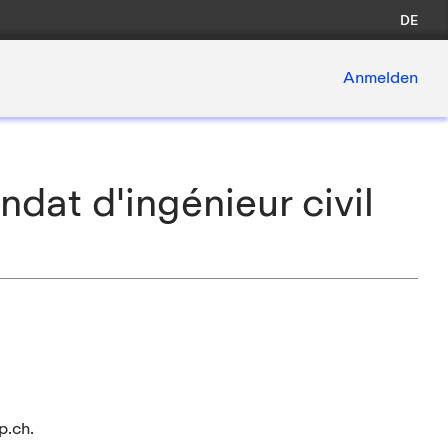
DE
Anmelden
at d'ingénieur civil
p.ch.