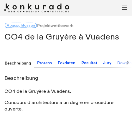

Abgeschlossen
Projektwettbewerb
CO4 de la Gruyère à Vuadens

Prozess
Eckdaten
Resultat
Jury
Downlo
Beschreibung
Beschreibung
CO4 de la Gruyère à Vuadens.
Concours d'architecture à un degré en procédure
ouverte.