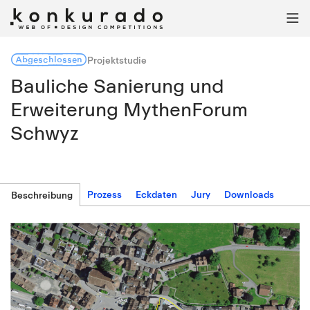

Abgeschlossen
Projektstudie
Bauliche Sanierung und
Erweiterung MythenForum
Schwyz
Prozess
Eckdaten
Jury
Downloads
Beschreibung