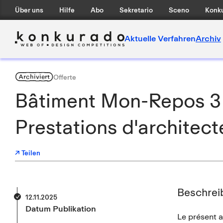
Über uns
Hilfe
Abo
Sekretario
Sceno
Konku
Aktuelle Verfahren
Archiv
Archiviert
Offerte
Bâtiment Mon-Repos 3 
Prestations d'architect
↗ Teilen
Beschrei
12.11.2025
Datum Publikation
Le présent a