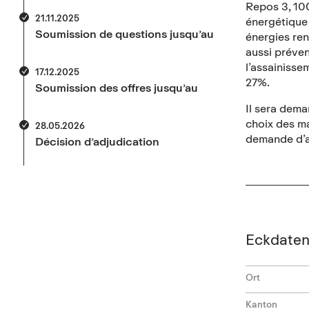
Repos 3, 100
21.11.2025
énergétique 
Soumission de questions jusqu’au
énergies reno
aussi préven
l’assainiss
17.12.2025
27%.
Soumission des offres jusqu’au
Il sera dema
choix des ma
28.05.2026
demande d’au
Décision d’adjudication
Eckdate
Ort
Kanton