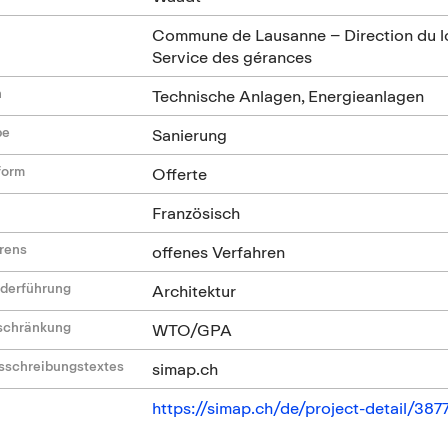
Commune de Lausanne – Direction du log
Service des gérances
n
Technische Anlagen, Energieanlagen
be
Sanierung
form
Offerte
Französisch
hrens
offenes Verfahren
ederführung
Architektur
nschränkung
WTO/GPA
sschreibungstextes
simap.ch
https://simap.ch/de/project-detail/