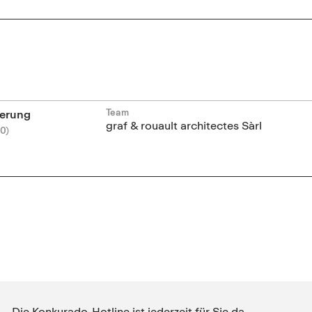
Team
erung
graf & rouault architectes Sàrl
0)
Die Konkurado-Hotline ist jederzeit für Sie da