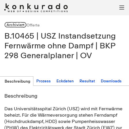

Archiviert
Offerte
B.10465 | USZ Instandsetzung
Fernwärme ohne Dampf | BKP
298 Generalplaner | OV
Prozess
Eckdaten
Resultat
Downloads
Beschreibung
Beschreibung
Das Universitätsspital Zürich (USZ) wird mit Fernwärme
beheizt. Für die Wärmeversorgung stehen Ferndampf
(Hochdruckdampf, HDD) sowie Pumpenheisswasser
(PHW) des Elektrizitätswerk der Stadt Zürich (EWZ) zur