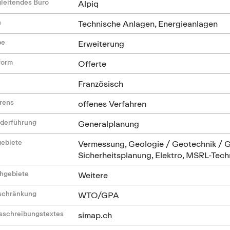
leitendes Büro
Alpiq
n
Technische Anlagen, Energieanlagen
be
Erweiterung
form
Offerte
Französisch
hrens
offenes Verfahren
ederführung
Generalplanung
gebiete
Vermessung, Geologie / Geotechnik / 
Sicherheitsplanung, Elektro, MSRL-Tech
hgebiete
Weitere
nschränkung
WTO/GPA
sschreibungstextes
simap.ch