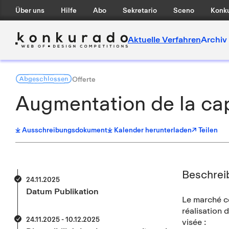
Über uns
Hilfe
Abo
Sekretario
Sceno
Konku
Aktuelle Verfahren
Archiv
Abgeschlossen
Offerte
Augmentation de la c
Ausschreibungsdokument
Kalender herunterladen
↗ Teilen
Beschrei
24.11.2025
Datum Publikation
Le marché co
réalisation 
24.11.2025 - 10.12.2025
visée :