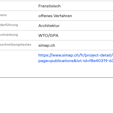
Französisch
hrens
offenes Verfahren
ederführung
Architektur
nschränkung
WTO/GPA
sschreibungstextes
simap.ch
https://www.simap.ch/fr/project-deta
page=publications&lot-id=f8e40319-6