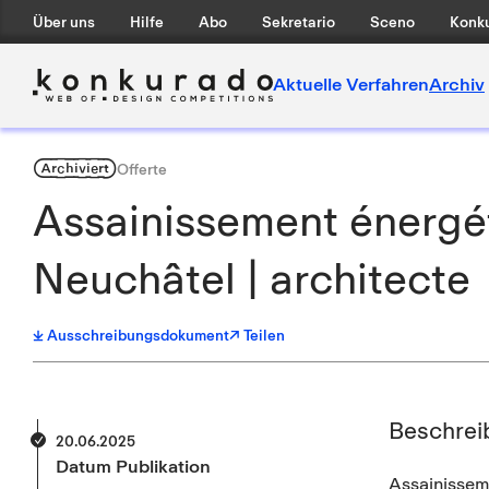
Über uns
Hilfe
Abo
Sekretario
Sceno
Konku
Aktuelle Verfahren
Archiv
Archiviert
Offerte
Assainissement énergét
Neuchâtel | architecte
Ausschreibungsdokument
↗ Teilen
Beschrei
20.06.2025
Datum Publikation
Assainisseme