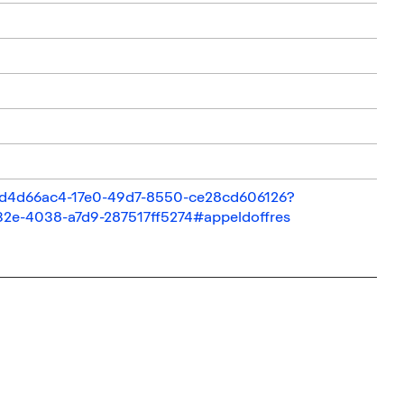
il/d4d66ac4-17e0-49d7-8550-ce28cd606126?
32e-4038-a7d9-287517ff5274#appeldoffres