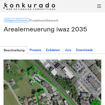

Abgeschlossen
Projektwettbewerb
Arealerneuerung iwaz 2035
Prozess
Eckdaten
Jury
Downloads
Beschreibung