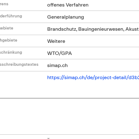
hrens
offenes Verfahren
ederführung
Generalplanung
gebiete
Brandschutz, Bauingenieurwesen, Akusti
hgebiete
Weitere
nschränkung
WTO/GPA
sschreibungstextes
simap.ch
https://simap.ch/de/project-detail/d