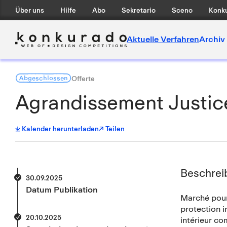
Über uns
Hilfe
Abo
Sekretario
Sceno
Konku
Aktuelle Verfahren
Archiv
Abgeschlossen
Offerte
Agrandissement Justice
Kalender herunterladen
↗ Teilen
Beschrei
30.09.2025
Datum Publikation
Marché pour 
protection 
20.10.2025
intérieur co