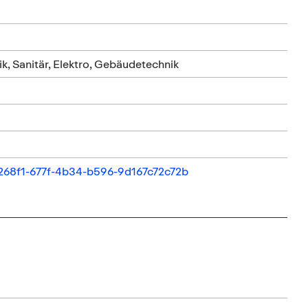
k, Sanitär, Elektro, Gebäudetechnik
3b268f1-677f-4b34-b596-9d167c72c72b