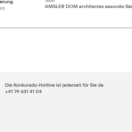
Team
erung
AMSLER DOM architectes associés Sàr
00)
Die Konkurado-Hotline ist jederzeit für Sie da
+41 79 631 41 04