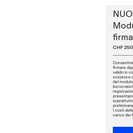
NUO
Modu
firma
CHF 250
Consentire 
firmare dig
valido in c
svizzera e d
del modulo 
burocratic
registrazio
presentazio
soprattutto
preliminare
I costi del
carico dei f