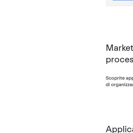
Market
proces
Scoprite app
di organizza
Applic