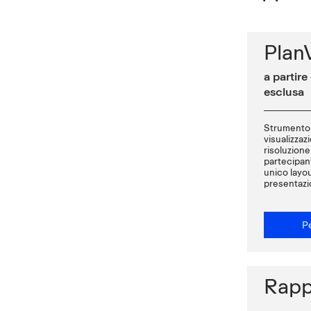
Plan
a partir
esclusa
Strumento 
visualizzazi
risoluzione.
partecipant
unico layou
presentazi
Pe
Rapp