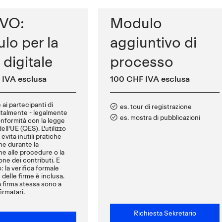
VO:
Modulo
lo per la
aggiuntivo di
 digitale
processo
 IVA esclusa
100 CHF IVA esclusa
ai partecipanti di
es. tour di registrazione
italmente - legalmente
es. mostra di pubblicazioni
onformità con la legge
ell'UE (QES). L'utilizzo
evita inutili pratiche
he durante la
ne alle procedure o la
ne dei contributi. E
: la verifica formale
 delle firme è inclusa.
la firma stessa sono a
irmatari.
Richiesta Sekretario