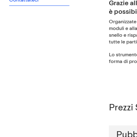
Grazie al
è possibi
Organizzate 
moduli e all
snello e ris
tutte le part
Lo strumento
forma di pr
Prezzi
Pubb