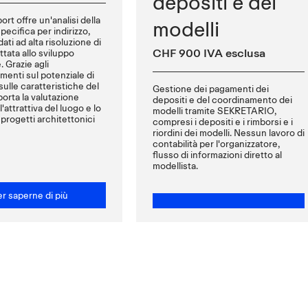
depositi e dei
ort offre un'analisi della
modelli
pecifica per indirizzo,
ati ad alta risoluzione di
CHF 900 IVA esclusa
attata allo sviluppo
. Grazie agli
menti sul potenziale di
ulle caratteristiche del
Gestione dei pagamenti dei
orta la valutazione
depositi e del coordinamento dei
'attrattiva del luogo e lo
modelli tramite SEKRETARIO,
 progetti architettonici
compresi i depositi e i rimborsi e i
riordini dei modelli. Nessun lavoro di
contabilità per l'organizzatore,
flusso di informazioni diretto al
modellista.
r saperne di più