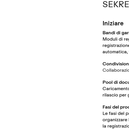
SEKRET
Iniziare
Bandi di gar
Moduli di reg
registrazion
automatica, 
Condivision
Collaborazi
Pool di doc
Caricamento 
rilascio per 
Fasi del pr
Le fasi del 
organizzare 
la registrazi