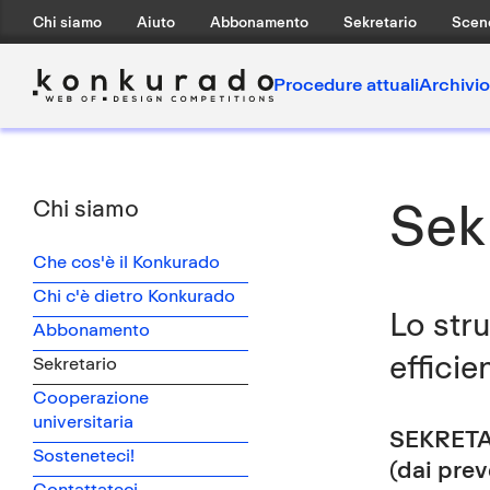
Chi siamo
Aiuto
Abbonamento
Sekretario
Scen
Procedure attuali
Archivio
Sek
Chi siamo
Che cos'è il Konkurado
Chi c'è dietro Konkurado
Lo str
Abbonamento
efficie
Sekretario
Cooperazione
universitaria
SEKRETAR
Sosteneteci!
(dai prev
Contattateci