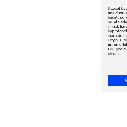
Il Local Rep
posizione s
basata sui d
udl.ai e ad
immobiliare
approfondi
mercato e s
luogo, supp
precisa dell
sviluppo di
efficaci.
Pe