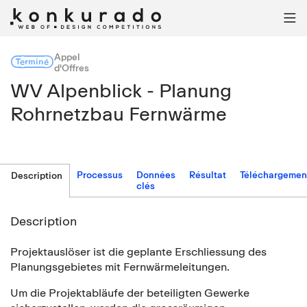

Appel
Terminé
d'Offres
WV Alpenblick - Planung
Rohrnetzbau Fernwärme
Processus
Données
Résultat
Téléchargemen
Description
clés
Description
Projektauslöser ist die geplante Erschliessung des
Planungsgebietes mit Fernwärmeleitungen.
Um die Projektabläufe der beteiligten Gewerke