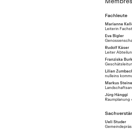
Membres 
Fachleute
Marianne Kell
Leiterin Fachst
Eva Bigler
Genossenschaf
Rudolf Käser
Leiter Abteilu
Franziska Bur
Geschätsleitu
Lilian Zumbac
nulleins komm
Markus Steine
Landschaftsar
Jürg Hänggi
Raumplanung +
Sachverstä
Ueli Studer
Gemeindepräsi