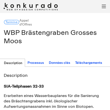

Appel
Terminé
d'Offres
WBP Brästengraben Grosses
Moos
Processus
Données clés
Téléchargements
Description
Description
SIA-Teilphasen 32-33
Erarbeiten eines Wasserbauplanes für die Sanierung
des Bräschtengrabens inkl. ökologischer
Aufwertungsmassnahmen im Sinne von Biotopen.