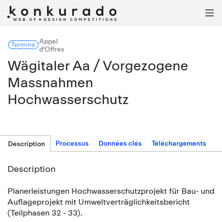

Appel
Terminé
d'Offres
Wägitaler Aa / Vorgezogene
Massnahmen
Hochwasserschutz
Processus
Données clés
Téléchargements
Description
Description
Planerleistungen Hochwasserschutzprojekt für Bau- und
Auflageprojekt mit Umweltverträglichkeitsbericht
(Teilphasen 32 - 33).