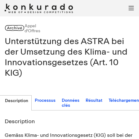

Appel
Archivé
d'Offres
Unterstützung des ASTRA bei
der Umsetzung des Klima- und
Innovationsgesetzes (Art. 10
KlG)
Processus
Données
Résultat
Téléchargemen
Description
clés
Description
Gemäss Klima- und Innovationsgesetz (KIG) soll bei der