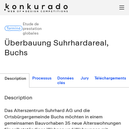

Etude de
Terminé
prestation
globales
Überbauung Suhrhardareal,
Buchs
Processus
Données
Jury
Téléchargements
Description
clés
Description
Das Alterszentrum Suhrhard AG und die
Ortsbürgergemeinde Buchs möchten in einem
gemeinsamen Bauvorhaben 35 neue Alterswohnungen