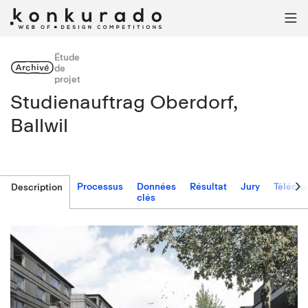

Étude
Archivé
de
projet
Studienauftrag Oberdorf,
Ballwil

Processus
Données
Résultat
Jury
Téléch
Description
clés