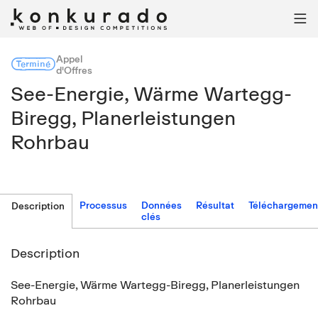

Appel
Terminé
d'Offres
See-Energie, Wärme Wartegg-
Biregg, Planerleistungen
Rohrbau
Processus
Données
Résultat
Téléchargemen
Description
clés
Description
See-Energie, Wärme Wartegg-Biregg, Planerleistungen
Rohrbau