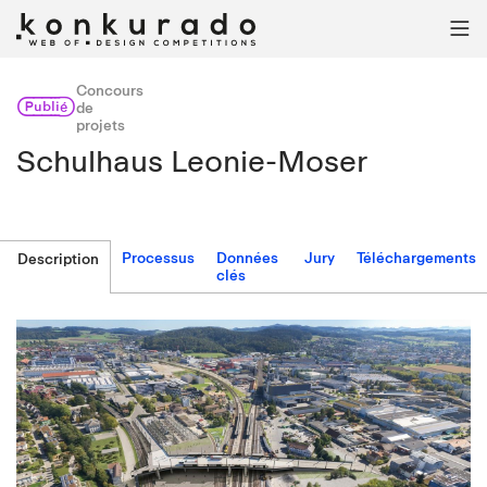

Concours
Publié
de
projets
Schulhaus Leonie-Moser
Processus
Données
Jury
Téléchargements
Description
clés