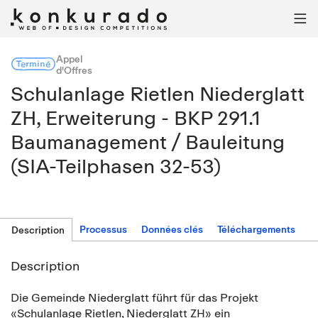

Appel
Terminé
d'Offres
Schulanlage Rietlen Niederglatt
ZH, Erweiterung - BKP 291.1
Baumanagement / Bauleitung
(SIA-Teilphasen 32-53)
Processus
Données clés
Téléchargements
Description
Description
Die Gemeinde Niederglatt führt für das Projekt
«Schulanlage Rietlen, Niederglatt ZH» ein