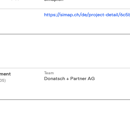
https://simap.ch/de/project-detail/6
Team
ement
Donatsch + Partner AG
05)