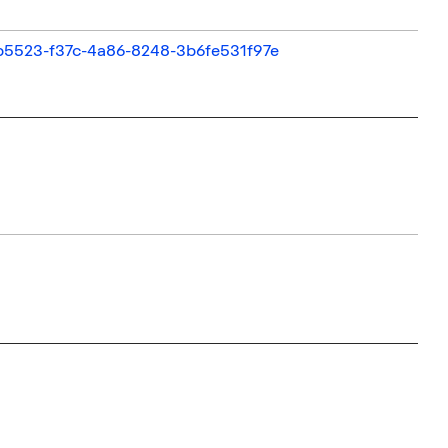
c5b5523-f37c-4a86-8248-3b6fe531f97e