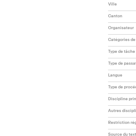
Ville
Canton
Organisateur
Catégories de
Type de tâche
Type de passa
Langue
Type de procé
Discipline pri
Autres discipl
Restriction ré
Source du text