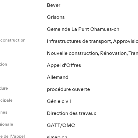
Bever
Grisons
Gemeinde La Punt Chamues-ch
 construction
Infrastructures de transport, Approvisi
Nouvelle construction, Rénovation, Tra
tion
Appel d'Offres
Allemand
dure
procédure ouverte
ncipale
Génie civil
ines
Direction des travaux
gionale
GATT/OMC
e de l\'appel
simap.ch