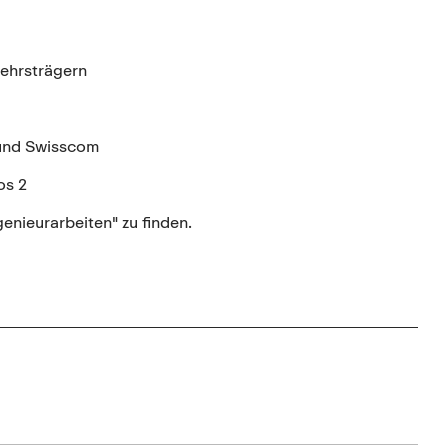
kehrsträgern
und Swisscom
os 2
nieurarbeiten" zu finden.