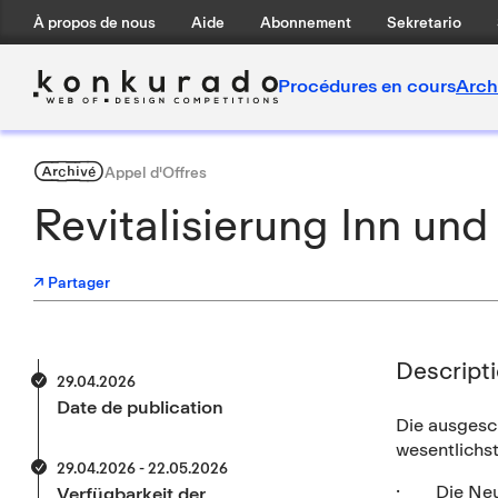
À propos de nous
Aide
Abonnement
Sekretario
Procédures en cours
Arch
Archivé
Appel d'Offres
Revitalisierung Inn un
↗ Partager
Descript
29.04.2026
Date de publication
Die ausgesc
wesentlichs
29.04.2026 - 22.05.2026
· Die Neutr
Verfügbarkeit der