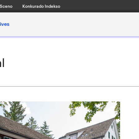
Sceno
Konkurado Indekso
ives
l