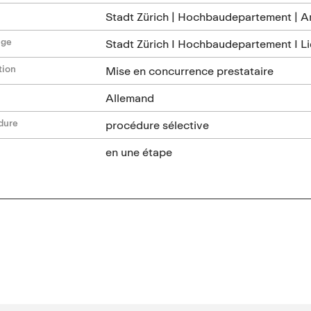
Stadt Zürich | Hochbaudepartement | 
age
Stadt Zürich I Hochbaudepartement I L
tion
Mise en concurrence prestataire
Allemand
dure
procédure sélective
en une étape