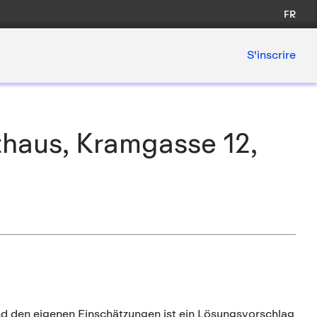
FR
S'inscrire
fthaus, Kramgasse 12,
 den eigenen Einschätzungen ist ein Lösungsvorschlag