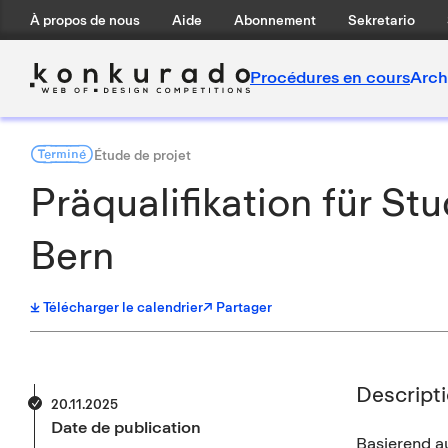
À propos de nous
Aide
Abonnement
Sekretario
Procédures en cours
Arch
Terminé
Étude de projet
Präqualifikation für St
Bern
Télécharger le calendrier
↗ Partager
Descript
20.11.2025
Date de publication
Basierend a