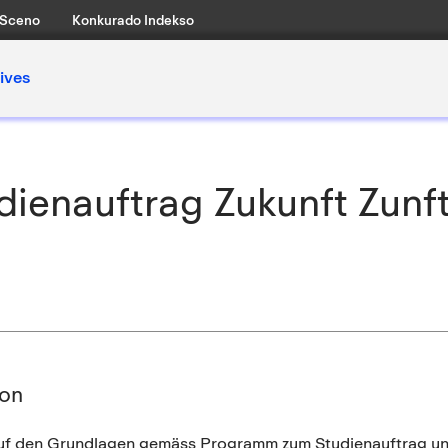
Sceno
Konkurado Indekso
ives
udienauftrag Zukunft Zun
ion
uf den Grundlagen gemäss Programm zum Studienauftrag und