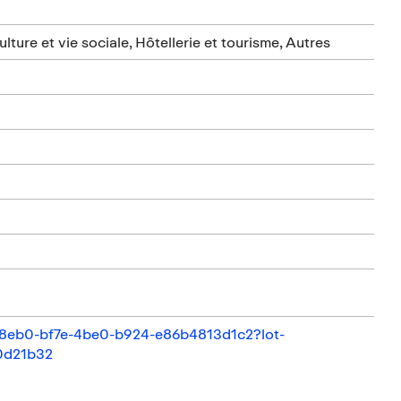
ture et vie sociale, Hôtellerie et tourisme, Autres
9a8eb0-bf7e-4be0-b924-e86b4813d1c2?lot-
0d21b32