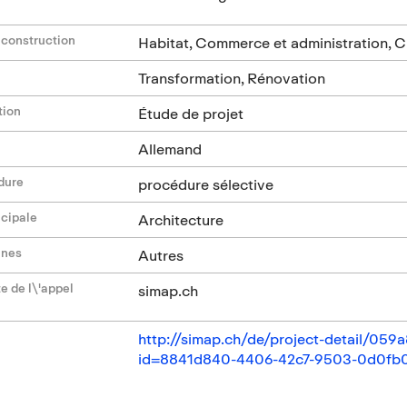
 construction
Habitat, Commerce et administration, Cul
Transformation, Rénovation
tion
Étude de projet
Allemand
dure
procédure sélective
ncipale
Architecture
ines
Autres
e de l\'appel
simap.ch
http://simap.ch/de/project-detail/05
id=8841d840-4406-42c7-9503-0d0fb