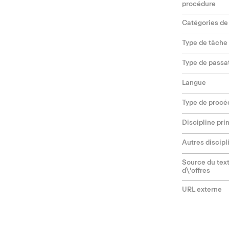
procédure
Catégories de
Type de tâche
Type de passa
Langue
Type de procé
Discipline pri
Autres discipl
Source du text
d\'offres
URL externe