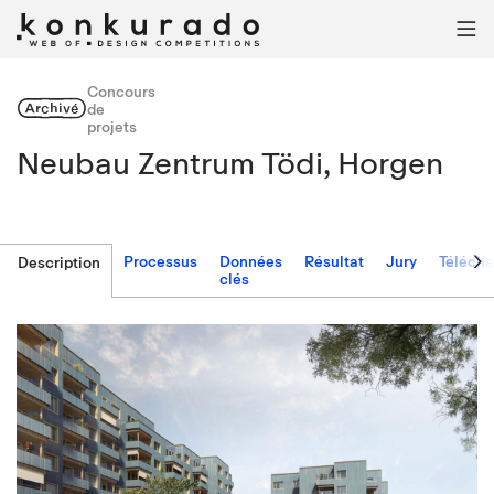

Concours
Archivé
de
projets
Neubau Zentrum Tödi, Horgen

Processus
Données
Résultat
Jury
Téléch
Description
clés