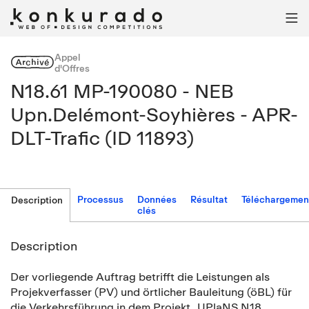

Appel
Archivé
d'Offres
N18.61 MP-190080 - NEB
Upn.Delémont-Soyhières - APR-
DLT-Trafic (ID 11893)
Processus
Données
Résultat
Téléchargemen
Description
clés
Description
Der vorliegende Auftrag betrifft die Leistungen als
Projekverfasser (PV) und örtlicher Bauleitung (öBL) für
die Verkehrsführung in dem Projekt „UPlaNS N18