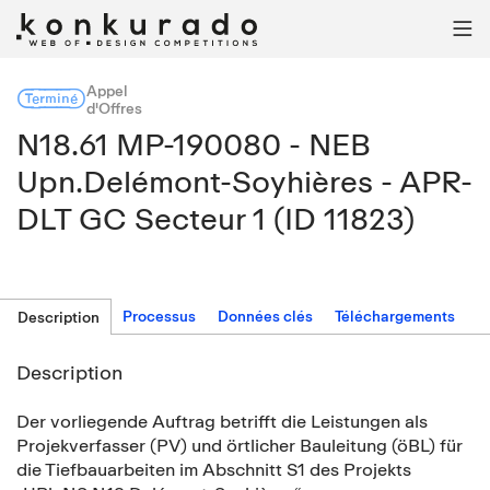

Appel
Terminé
d'Offres
N18.61 MP-190080 - NEB
Upn.Delémont-Soyhières - APR-
DLT GC Secteur 1 (ID 11823)
Processus
Données clés
Téléchargements
Description
Description
Der vorliegende Auftrag betrifft die Leistungen als
Projekverfasser (PV) und örtlicher Bauleitung (öBL) für
die Tiefbauarbeiten im Abschnitt S1 des Projekts